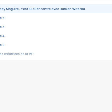
bey Maguire, c'est lui ! Rencontre avec Damien Witecka
e 6
e 5
e 4
e 3
s créatrices de la VF !
e 2
e 1
e Mektoub My Love arrive enfin ! Rencontre avec Shaïn Boumedine et Sal
i : après Toni en famille
elle réalise le bouleversant Dites lui que je l'aime
ais ! Rencontre autour de Vie privée de Rebecca Zlotowski