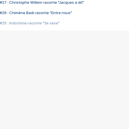
#27 : Christophe Willem raconte "Jacques a dit"
#26 : Chimène Badi raconte "Entre nous"
#25 : Indochine raconte "3e sexe"
#24 : Zaho raconte "C'est chelou"
#23 : Patrick Bruel raconte "Au café des délices"
#22 : Kyo raconte "Le chemin"
#21 : Nolwenn Leroy raconte "Cassé"
#20 : Patrick Hernandez raconte "Born to be alive"
#19 : Lorie raconte "Près de moi"
#18 : Michael Jones raconte "A nos actes manqués" (avec Jean-Jacque
#17 : Khaled raconte "Aïcha"
#16 : Corneille raconte "Parce qu'on vient de loin"
#15 : Indochine raconte "L'aventurier"