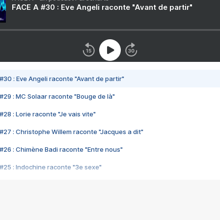
FACE A #30 : Eve Angeli raconte "Avant de partir"
#30 : Eve Angeli raconte "Avant de partir"
#29 : MC Solaar raconte "Bouge de là"
28 : Lorie raconte "Je vais vite"
#27 : Christophe Willem raconte "Jacques a dit"
#26 : Chimène Badi raconte "Entre nous"
#25 : Indochine raconte "3e sexe"
#24 : Zaho raconte "C'est chelou"
#23 : Patrick Bruel raconte "Au café des délices"