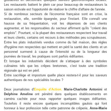
Les restaurants battent le plein car pour beaucoup de restaurateurs la
saison estivale est l'oppotunité de réaliser le chiffre d'affaire de l'année.
Si de nombreux secteurs de l'économie française sont en crise, la
restauration, elle, semble épargnée, pour l'instant. Elle connaît une
hausse de sa fréquentation, voit les dépenses de ses clients
augmenter, et les responsables du secteur affirment qu'ils "créent des
emplois". Pourtant, si la plupart des restaurareurs respectent leur travail
et leurs clients, certains ont recours à des méthodes peu scrupuleuses.
Entre les plats industriels vendus comme du fait maison, des règles
d'hygiène non respectées qui mettent en péril la santé des clients et un
personnel surmené à cause de l'intensité ou de la longueur des
journées de travail, les pratiques sont parfois édifiantes.
Et lorsque les industriels décident de s'attaquer à des symboles
culinaires tels que les crêpes bretonnes, c'est toute une tradition
régionale qui est en péril.
Entre sacrilège et imposture quelle place restera-t-il pour les saveurs
authentiques de nos spécialités locales ?
Deux journalistes d'
Enquête d'Action
,
Marie-Charlotte Antonini
et
Delphine Ameline
ont pénétré dans quelques établissements en
caméra cachée pour nous rapporter quelques images édifiantes.
Toutefois il reste encore quelques incorruptibles gaulois qui font
honneur à leur profession telle cette patronne de crêperie,
Anne-Marie