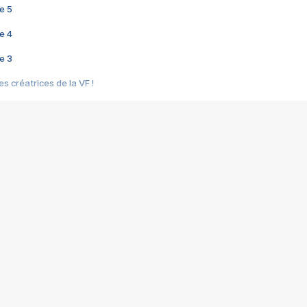
e 5
e 4
e 3
s créatrices de la VF !
e 2
e 1
e Mektoub My Love arrive enfin ! Rencontre avec Shaïn Boumedine et Sal
i : après Toni en famille
elle réalise le bouleversant Dites lui que je l'aime
ais ! Rencontre autour de Vie privée de Rebecca Zlotowski
 de Marguerite, Grave... Rencontre avec Ella Rumpf
 Les Rêveurs, un film intime sur la santé mentale
a avec un film sur le mouvement des Gilets jaunes