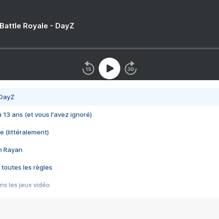
 Battle Royale - DayZ
 DayZ
 a 13 ans (et vous l'avez ignoré)
e (littéralement)
im Rayan
 toutes les règles
s les jeux vidéo
us choquant de Rockstar ? - Le scandale BULLY