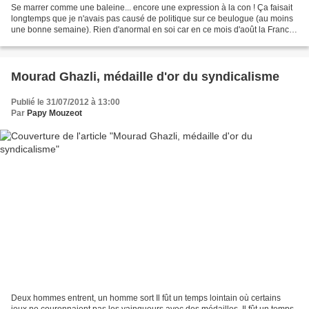
Se marrer comme une baleine... encore une expression à la con ! Ça faisait
longtemps que je n'avais pas causé de politique sur ce beulogue (au moins
une bonne semaine). Rien d'anormal en soi car en ce mois d'août la France
est frappée par ce mal récurrent...
Mourad Ghazli, médaille d'or du syndicalisme
Publié le 31/07/2012 à 13:00
Par
Papy Mouzeot
Deux hommes entrent, un homme sort Il fût un temps lointain où certains
jeux ne couronnaient pas les vainqueurs avec des médailles. Il fût un temps