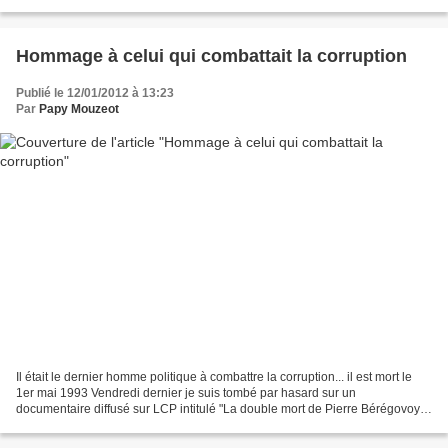
garçon qui vit en Bretagne est un enfant unique entouré...
Hommage à celui qui combattait la corruption
Publié le 12/01/2012 à 13:23
Par
Papy Mouzeot
Il était le dernier homme politique à combattre la corruption... il est mort le
1er mai 1993 Vendredi dernier je suis tombé par hasard sur un
documentaire diffusé sur LCP intitulé "La double mort de Pierre Bérégovoy"
qui était déjà passé à l'antenne sur...