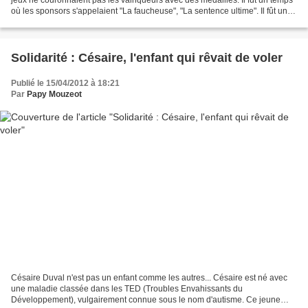
où les sponsors s'appelaient "La faucheuse", "La sentence ultime". Il fût un
temps où pour toute récompense...
Solidarité : Césaire, l'enfant qui rêvait de voler
Publié le 15/04/2012 à 18:21
Par
Papy Mouzeot
Césaire Duval n'est pas un enfant comme les autres... Césaire est né avec
une maladie classée dans les TED (Troubles Envahissants du
Développement), vulgairement connue sous le nom d'autisme. Ce jeune