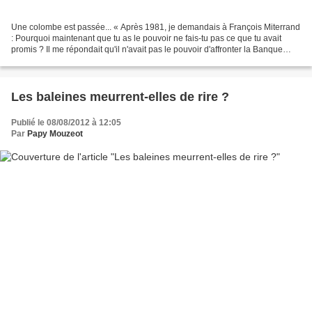
Une colombe est passée... « Après 1981, je demandais à François Miterrand
: Pourquoi maintenant que tu as le pouvoir ne fais-tu pas ce que tu avait
promis ? Il me répondait qu'il n'avait pas le pouvoir d'affronter la Banque
Mondiale, le capitalisme, le...
Les baleines meurrent-elles de rire ?
Publié le 08/08/2012 à 12:05
Par
Papy Mouzeot