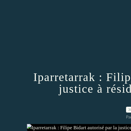
Iparretarrak : Fili
justice à rés
3
Pa