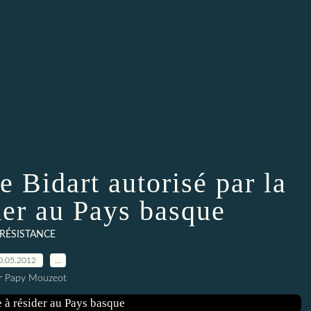
pe Bidart autorisé par la
ider au Pays basque
RÉSISTANCE
0.05.2012
…
r Papy Mouzeot